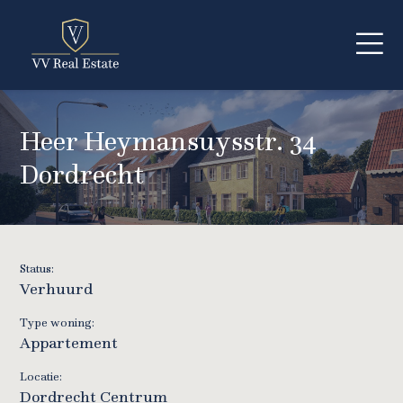
Heer Heymansuysstr. 34
Dordrecht
Status:
Verhuurd
Type woning:
Appartement
Locatie:
Dordrecht Centrum